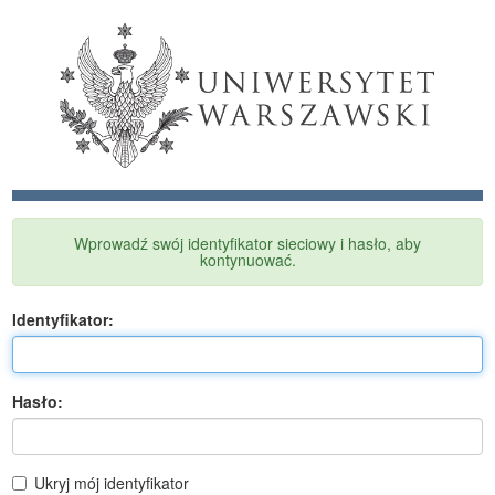
Wprowadź swój identyfikator sieciowy i hasło, aby
kontynuować.
I
dentyfikator:
H
asło:
Ukryj mój identyfikator