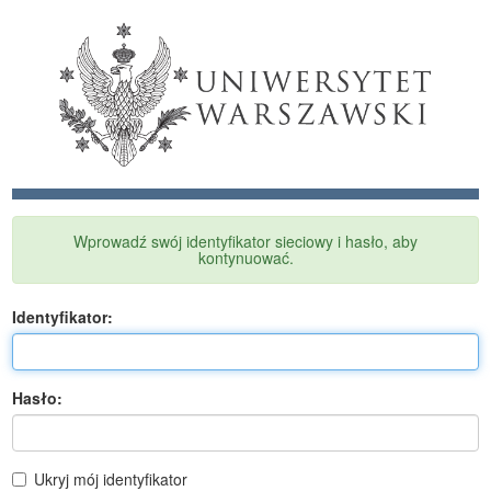
Wprowadź swój identyfikator sieciowy i hasło, aby
kontynuować.
I
dentyfikator:
H
asło:
Ukryj mój identyfikator