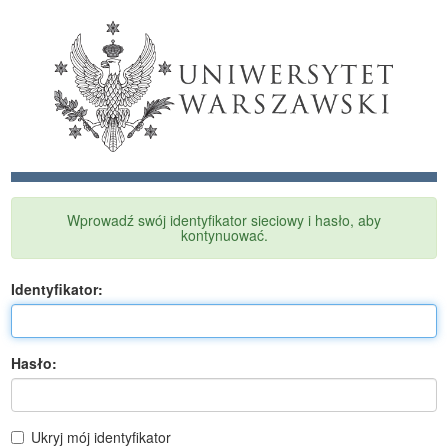
Wprowadź swój identyfikator sieciowy i hasło, aby
kontynuować.
I
dentyfikator:
H
asło:
Ukryj mój identyfikator