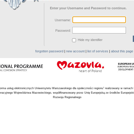
Enter your Username and Password to continue.
U
sername:
P
assword:
Hide my identifier
forgotten password
|
new account
|
list of services
|
about this page
tforma usług elektronicznych Uniwersytetu Warszawskiego dla społeczności regionu” realizowany w ramach
racyjnego Województwa Mazowieckiego, współfinansowany przez Unię Europejską ze środków Europejsk
Rozwoju Regionalnego