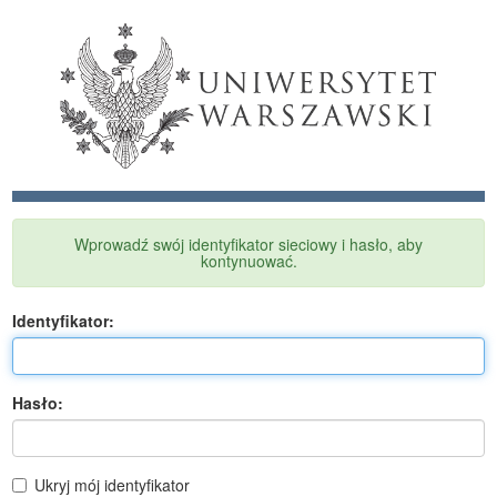
Wprowadź swój identyfikator sieciowy i hasło, aby
kontynuować.
I
dentyfikator:
H
asło:
Ukryj mój identyfikator