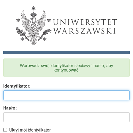
Wprowadź swój identyfikator sieciowy i hasło, aby
kontynuować.
I
dentyfikator:
H
asło:
Ukryj mój identyfikator