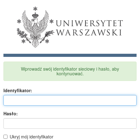
Wprowadź swój identyfikator sieciowy i hasło, aby
kontynuować.
I
dentyfikator:
H
asło:
Ukryj mój identyfikator