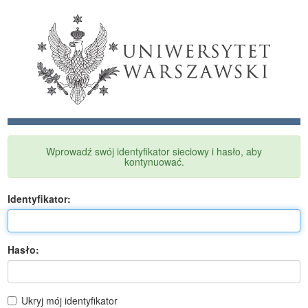
Wprowadź swój identyfikator sieciowy i hasło, aby
kontynuować.
I
dentyfikator:
H
asło:
Ukryj mój identyfikator