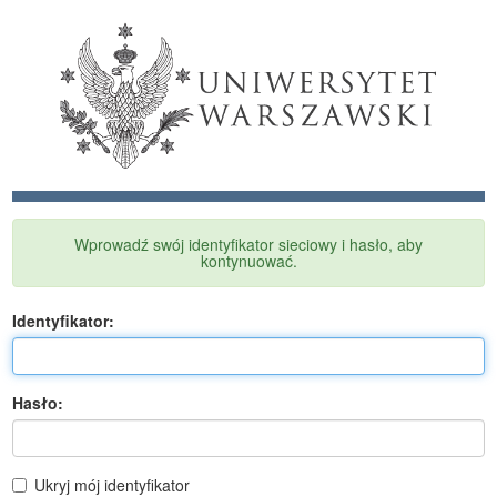
Wprowadź swój identyfikator sieciowy i hasło, aby
kontynuować.
I
dentyfikator:
H
asło:
Ukryj mój identyfikator