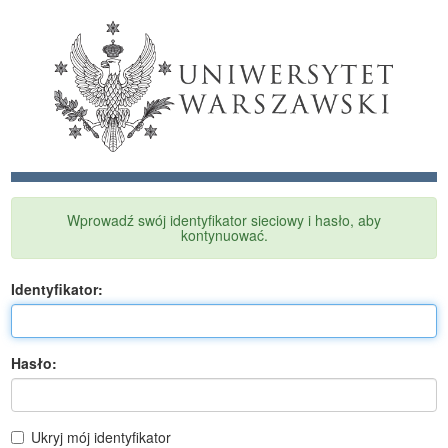
Wprowadź swój identyfikator sieciowy i hasło, aby
kontynuować.
I
dentyfikator:
H
asło:
Ukryj mój identyfikator