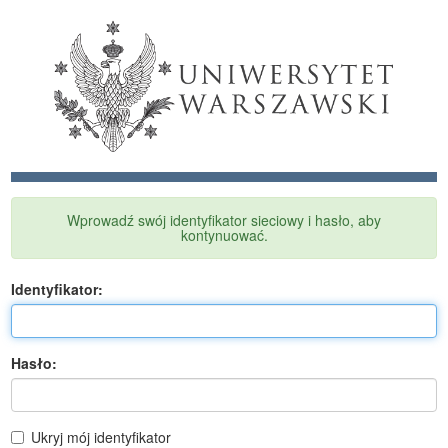
Wprowadź swój identyfikator sieciowy i hasło, aby
kontynuować.
I
dentyfikator:
H
asło:
Ukryj mój identyfikator