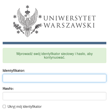
Wprowadź swój identyfikator sieciowy i hasło, aby
kontynuować.
I
dentyfikator:
H
asło:
Ukryj mój identyfikator