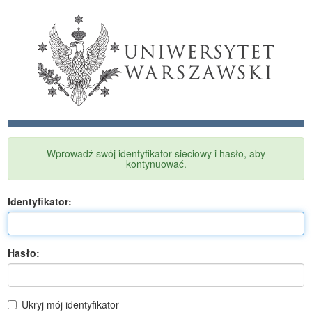
Wprowadź swój identyfikator sieciowy i hasło, aby
kontynuować.
I
dentyfikator:
H
asło:
Ukryj mój identyfikator