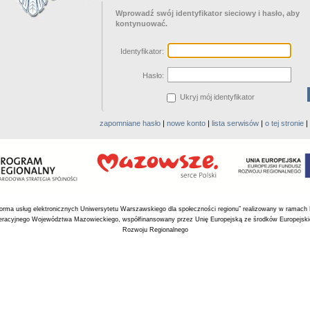
Wprowadź swój identyfikator sieciowy i hasło, aby
kontynuować.
I
dentyfikator:
H
asło:
Ukryj mój identyfikator
zapomniane hasło
|
nowe konto
|
lista serwisów
|
o tej stronie
|
tforma usług elektronicznych Uniwersytetu Warszawskiego dla społeczności regionu” realizowany w ramach
racyjnego Województwa Mazowieckiego, współfinansowany przez Unię Europejską ze środków Europejsk
Rozwoju Regionalnego