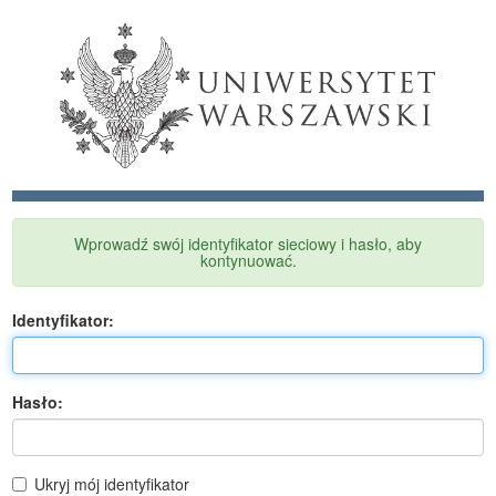
Wprowadź swój identyfikator sieciowy i hasło, aby
kontynuować.
I
dentyfikator:
H
asło:
Ukryj mój identyfikator