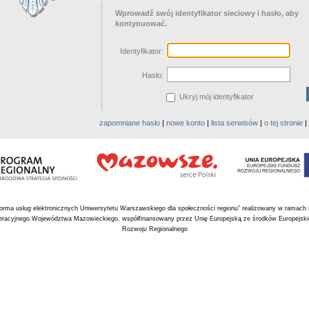
Wprowadź swój identyfikator sieciowy i hasło, aby
kontynuować.
I
dentyfikator:
H
asło:
Ukryj mój identyfikator
zapomniane hasło
|
nowe konto
|
lista serwisów
|
o tej stronie
|
tforma usług elektronicznych Uniwersytetu Warszawskiego dla społeczności regionu” realizowany w ramach
racyjnego Województwa Mazowieckiego, współfinansowany przez Unię Europejską ze środków Europejsk
Rozwoju Regionalnego