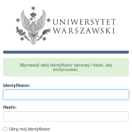
Wprowadź swój identyfikator sieciowy i hasło, aby
kontynuować.
I
dentyfikator:
H
asło:
Ukryj mój identyfikator