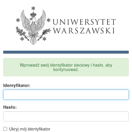
Wprowadź swój identyfikator sieciowy i hasło, aby
kontynuować.
I
dentyfikator:
H
asło:
Ukryj mój identyfikator