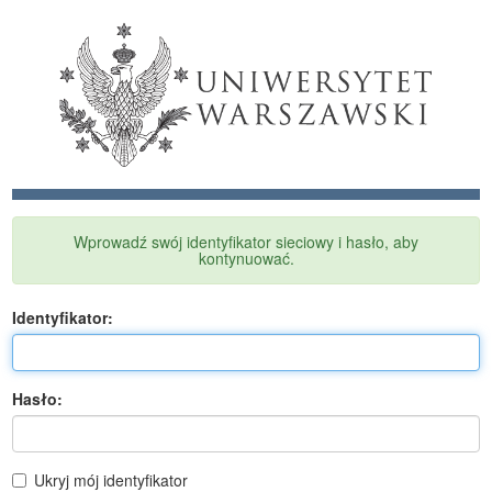
Wprowadź swój identyfikator sieciowy i hasło, aby
kontynuować.
I
dentyfikator:
H
asło:
Ukryj mój identyfikator