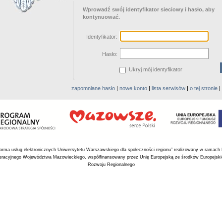
Wprowadź swój identyfikator sieciowy i hasło, aby
kontynuować.
I
dentyfikator:
H
asło:
Ukryj mój identyfikator
zapomniane hasło
|
nowe konto
|
lista serwisów
|
o tej stronie
|
tforma usług elektronicznych Uniwersytetu Warszawskiego dla społeczności regionu” realizowany w ramach
racyjnego Województwa Mazowieckiego, współfinansowany przez Unię Europejską ze środków Europejsk
Rozwoju Regionalnego