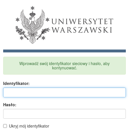
Wprowadź swój identyfikator sieciowy i hasło, aby
kontynuować.
I
dentyfikator:
H
asło:
Ukryj mój identyfikator