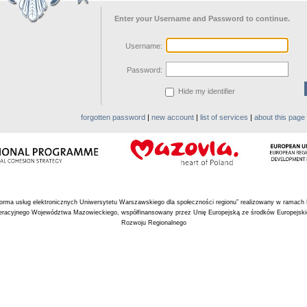
Enter your Username and Password to continue.
U
sername:
P
assword:
Hide my identifier
forgotten password
|
new account
|
list of services
|
about this page
tforma usług elektronicznych Uniwersytetu Warszawskiego dla społeczności regionu” realizowany w ramach
racyjnego Województwa Mazowieckiego, współfinansowany przez Unię Europejską ze środków Europejsk
Rozwoju Regionalnego