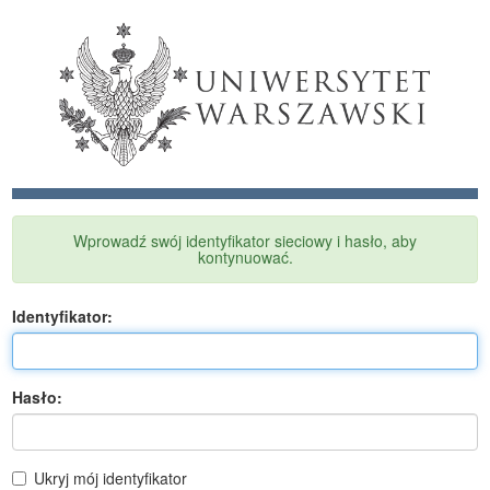
Wprowadź swój identyfikator sieciowy i hasło, aby
kontynuować.
I
dentyfikator:
H
asło:
Ukryj mój identyfikator