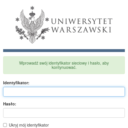
Wprowadź swój identyfikator sieciowy i hasło, aby
kontynuować.
I
dentyfikator:
H
asło:
Ukryj mój identyfikator