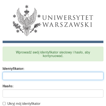
Wprowadź swój identyfikator sieciowy i hasło, aby
kontynuować.
I
dentyfikator:
H
asło:
Ukryj mój identyfikator