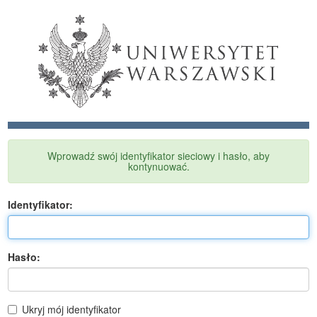
Wprowadź swój identyfikator sieciowy i hasło, aby
kontynuować.
I
dentyfikator:
H
asło:
Ukryj mój identyfikator