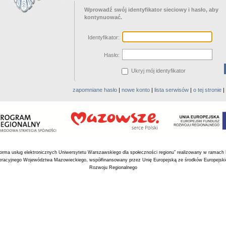
Wprowadź swój identyfikator sieciowy i hasło, aby
kontynuować.
I
dentyfikator:
H
asło:
Ukryj mój identyfikator
zapomniane hasło
|
nowe konto
|
lista serwisów
|
o tej stronie
|
tforma usług elektronicznych Uniwersytetu Warszawskiego dla społeczności regionu” realizowany w ramach
racyjnego Województwa Mazowieckiego, współfinansowany przez Unię Europejską ze środków Europejsk
Rozwoju Regionalnego