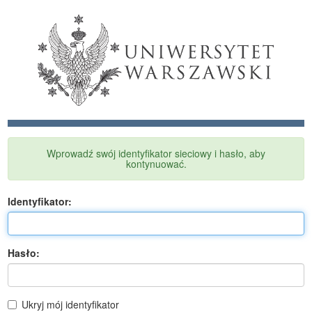
Wprowadź swój identyfikator sieciowy i hasło, aby
kontynuować.
I
dentyfikator:
H
asło:
Ukryj mój identyfikator