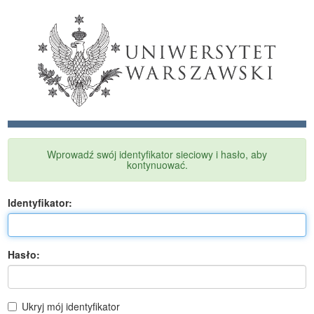
Wprowadź swój identyfikator sieciowy i hasło, aby
kontynuować.
I
dentyfikator:
H
asło:
Ukryj mój identyfikator