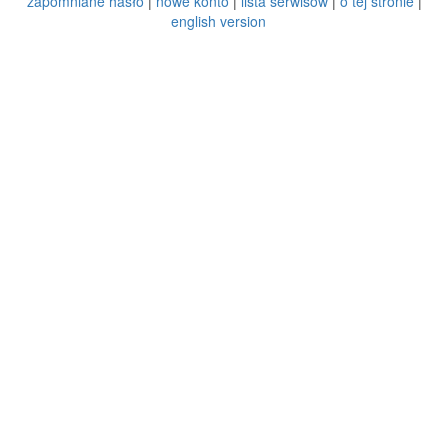
zapomniane hasło
|
nowe konto
|
lista serwisów
|
o tej stronie
|
english version